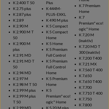
K 2.400 T 50
Plus
K 7 Premium
K 2.75 plus
K 444M-
Home
K 2.87 plus
PLUS-EXKL
K 7
K 2.89
K 490 M plus
Premium"
eco!
K 2.90 M
K 5 Compact
ogic
" Home
K 2.900 M T
K 5 Compact
K 7.20 M
50
Home
(inaktiv)
K 2.900 M
K 5 Home
K 7.20 MD T
plus
K 5 Premium
300 (inaktiv)
K 2.91 MD
Full Control
K 7.200 T400
K 2.91 MD T
K 5 Premium
K 7.21 MX
50
Full Control
K 7.560 T 400
K 2.94 MD
Home
K 7.650
K 2.97 M
K 5 Premium
K 7.650 T400
K 2.98 M T 50
Home
K 7.700
K 2.99 M plus
K 5
K 7.710 T 400
K 2.99 M plus
Premium"
eco!
K 7.750
T 50
ogic
" Home
K 7.800
K 2.99 MD
K 5.20 M plus