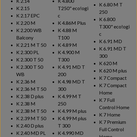
K 2.14
K 4.800
K 6.80 M T
K 2.15
T250"
eco!ogi
250
K 2.17 EPC
c
K 6.800
K 2.20 M
K 4.86M Plus
T300"
eco!ogi
K 2.200 WB
K 4.88 M
c
Balcony
T100
K 6.91 MD
K 2.21 M T 50
K 4.89 M
K 6.91 MD T
K 2.300 PL
K 4.900 M
300
K 2.300 T 50
T300
K 620 M
K 2.300 T 50
K 4.91 MD T
K 620 M plus
WB
200
K 7 Compact
K 2.36 M
K 4.98 MD T
K 7 Compact
K 2.36 M T 50
300
Home
K 2.38 D plus
K 4.99 M T
K 7 Full
K 2.38 M
250
Control Home
K 2.38 M T 50
K 4.99 M plus
K 7 Home
K 2.39 M T 50
K 4.99 M plus
K 7 Premium
K 2.40 D plus
T 300
Full Control
K 2.40 MD PL
K 4.990 MD
Home