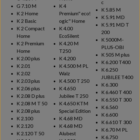
c
G 7.10 M
K 4
K 5.85 M
K 2 Home
Premium"
eco!
K 5.91 MD
K 2 Basic
ogic
" Home
K 5.91 MD T
K 2 Compact
K 4.00
200
Home
EcoSilent
K 5000M-
K 2 Premium
K 4.20 M
PLUS-OBI
Home
T250
K 505 M plus
K 2.00 plus
K 4.200
K 6.200 T400
K 2.01
K 4.500 M PL
K 6.250
K 2.02
Walz
JUBILEE T400
K 2.03 plus
K 4.500 T 250
K 6.300
K 2.06 plus
K 4.650
K 6.460 T 400
K 2.08 D plus
Jubilee T 250
K 6.550 T 300
K 2.08 M T 50
K 4.650 KTM
K 6.560
K 2.08 plus
Special Edition
K 6.600
K 2.100
K 4.68 MD
K 6.610 T 300
K 2.120
K 4.68 MD
K 6.70 M PL
K 2.120 T 50
Alubest
K 6.750