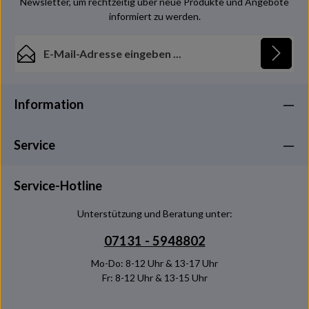
Newsletter, um rechtzeitig über neue Produkte und Angebote
informiert zu werden.
E-Mail-Adresse*
Datenschutz
Die mit einem Stern (*) markierten Felder sind
Information
Ich habe die
Datenschutzbestimmungen
zur
Pflichtfelder.
Kenntnis genommen und die
AGB
gelesen und bin mit
Service
ihnen einverstanden.
Service-Hotline
Unterstützung und Beratung unter:
07131 - 5948802
Mo-Do: 8-12 Uhr & 13-17 Uhr
Fr: 8-12 Uhr & 13-15 Uhr