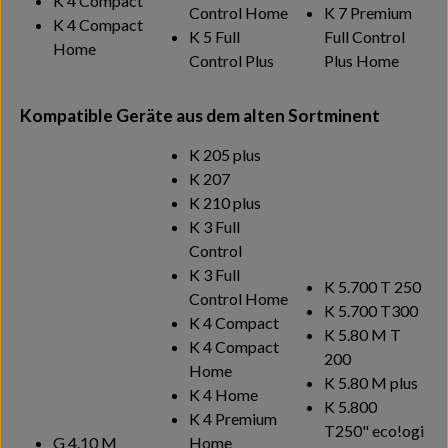
K 4 Compact
Control Home
K 7 Premium
K 4 Compact
K 5 Full
Full Control
Home
Control Plus
Plus Home
Kompatible Geräte aus dem alten Sortminent
K 205 plus
K 207
K 210 plus
K 3 Full
Control
K 3 Full
K 5.700 T 250
Control Home
K 5.700 T300
K 4 Compact
K 5.80 M T
K 4 Compact
200
Home
K 5.80 M plus
K 4 Home
K 5.800
K 4 Premium
T250"
eco!ogi
G 4.10 M
Home