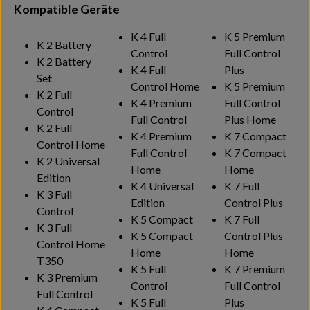
Kompatible Geräte
K 4 Full
K 5 Premium
K 2 Battery
Control
Full Control
K 2 Battery
K 4 Full
Plus
Set
Control Home
K 5 Premium
K 2 Full
K 4 Premium
Full Control
Control
Full Control
Plus Home
K 2 Full
K 4 Premium
K 7 Compact
Control Home
Full Control
K 7 Compact
K 2 Universal
Home
Home
Edition
K 4 Universal
K 7 Full
K 3 Full
Edition
Control Plus
Control
K 5 Compact
K 7 Full
K 3 Full
K 5 Compact
Control Plus
Control Home
Home
Home
T350
K 5 Full
K 7 Premium
K 3 Premium
Control
Full Control
Full Control
K 5 Full
Plus