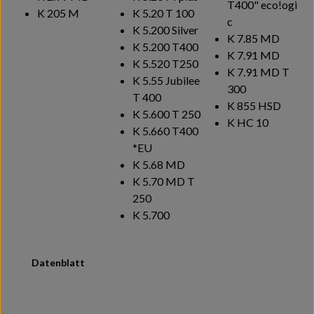
T400"
eco!ogi
K 205 M
K 5.20 T 100
c
K 5.200 Silver
K 7.85 MD
K 5.200 T400
K 7.91 MD
K 5.520 T250
K 7.91 MD T
K 5.55 Jubilee
300
T 400
K 855 HSD
K 5.600 T 250
K HC 10
K 5.660 T400
*EU
K 5.68 MD
K 5.70 MD T
250
K 5.700
Datenblatt