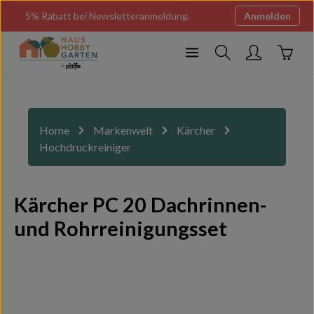
Zum Hauptinhalt springen
5% Rabatt bei Newsletteranmeldung.
Anmelden
Ware
Home
Markenwelt
Kärcher
Hochdruckreiniger
Kärcher PC 20 Dachrinnen-
und Rohrreinigungsset
Bildergalerie überspringen